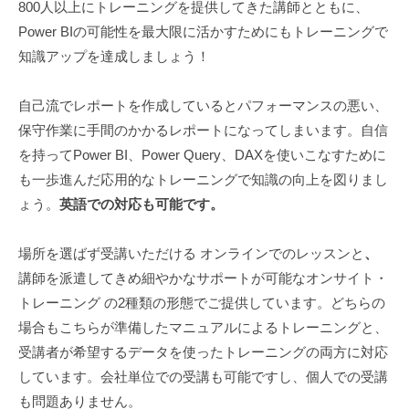
800人以上にトレーニングを提供してきた講師とともに、
ン
Power BIの可能性を最大限に活かすためにもトレーニングで
グ
知識アップを達成しましょう！
2025
自己流でレポートを作成しているとパフォーマンスの悪い、
年
11
保守作業に手間のかかるレポートになってしまいます。自信
月
を持ってPower BI、Power Query、DAXを使いこなすために
5
も一歩進んだ応用的なトレーニングで知識の向上を図りまし
日
ょう。
英語での対応も可能です。
by
hideakisuzuki
場所を選ばず受講いただける オンラインでのレッスンと
、
講師を派遣してきめ細やかなサポートが可能なオンサイト・
トレーニング の2種類の形態でご提供しています。どちらの
場合もこちらが準備したマニュアルによるトレーニングと、
受講者が希望するデータを使ったトレーニングの両方に対応
しています。会社単位での受講も可能ですし、個人での受講
も問題ありません。