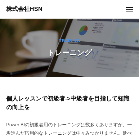
ュ
コ
ー
株式会社HSN
メ
ン
ニ
ュ
テ
ー
ン
ツ
TRAINING
へ
トレーニング
ス
キ
ッ
プ
ト
個人レッスンで初級者->中級者を目指して知識
の向上を
レ
ー
Power BIの初級者用のトレーニングは数多くありますが、一
ニ
歩進んだ応用的なトレーニングは中々みつかりません。延べ